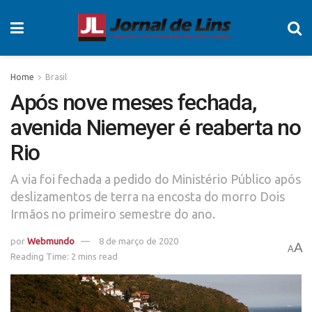
Home
Brasil
Após nove meses fechada,
avenida Niemeyer é reaberta no
Rio
A via foi fechada a pedido do Ministério Público após
deslizamentos de terra na encosta do morro Dois
Irmãos no primeiro semestre do ano.
por
Webmundo
8 de março de 2020
A
A
Reading Time: 2 mins read