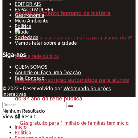
EDITORIAIS
ESPAÇO MULHER
desenvolvimento humano da história
Gastronomia
Meio Ambiente
Política
Saúde
Sociedade
Vamos falar sobre a cidade
Siga-nos
QUEM SOMOS
Anuncie ou Faça uma Doação
Fale Conosco
Enem terá inscrição automática para alunos
© 2022 - Desenvolvido por
Webmundo Soluções
Interativas
do 3º ano da rede pública
Nenhum Resultado
View All Result
Início
Política