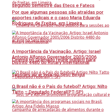
segundo semestre das Etecs e Fatecs
Por que algumas pessoas são atraídas por
esportes radicais e o caso Maria Eduarda
Rodrigues de Freitas, em Limeira.
A Importância da Vacinação. Artigo: Israel
Antonio Alfonso Governador 2005/2006
Cinema no Gramado reúne público para
Distrito 4480 do Rotary International
sessões ao ar livre no Sesc Birigui
O Brasil não é o País do futebol? Artigo: Nilto
Tatto – Deputado Federal(PT-SP)