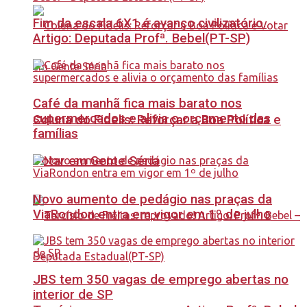
Fim da escala 6X1 é avanço civilizatório.
Artigo: Deputada Profª. Bebel(PT-SP)
Café da manhã fica mais barato nos
supermercados e alivia o orçamento das
Coluna do Fidelis: Reforçar a Boa Política e
famílias
Votar em Gente Séria
Novo aumento de pedágio nas praças da
ViaRondon entra em vigor em 1º de julho
JBS tem 350 vagas de emprego abertas no
interior de SP