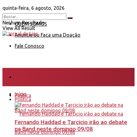
quinta-feira, 6 agosto, 2026
Nenhum Resultado
QUEM SOMOS
View All Result
Anuncie ou Faça uma Doação
Fale Conosco
Início
Início
Política
Política
Fernando Haddad e Tarcicio irão ao debate
na Band neste domingo 09/08