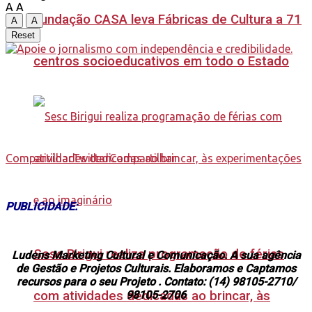
A
A
Fundação CASA leva Fábricas de Cultura a 71
A
A
Reset
centros socioeducativos em todo o Estado
Compartilhar
Twittar
Compartilhar
PUBLICIDADE:
Sesc Birigui realiza programação de férias
Ludens Marketing Cultural e Comunicação. A sua agência
de Gestão e Projetos Culturais. Elaboramos e Captamos
recursos para o seu Projeto . Contato: (14) 98105-2710/
98105-2706
com atividades dedicadas ao brincar, às