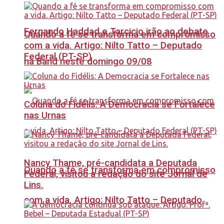
Fernando Haddad e Tarcicio irão ao debate
Quando a fé se transforma em compromisso
com a vida. Artigo: Nilto Tatto – Deputado
Federal (PT-SP)
na Band neste domingo 09/08
Coluna do Fidélis: A Democracia se Fortalece
nas Urnas
Nancy Thame, pré-candidata a Deputada
Quando a fé se transforma em compromisso
Federal, visitou a redação do site Jornal de
Lins.
com a vida. Artigo: Nilto Tatto – Deputado