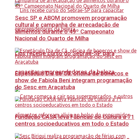
Sesc SP e ABQM promovem programação
cultural e campanha de arrecadação de
alimentos durante o 49º Campeonato
Nacional do Quarto de Milha
Lins recebe curso do Sebrae-SP para
capacitar empreendedores da beleza
Espetáculo Dia de Cã, oficina de bonecos e
show de Fabiola Beni integram programação
do Sesc em Araçatuba
Fundação CASA leva Fábricas de Cultura a 71
centros socioeducativos em todo o Estado