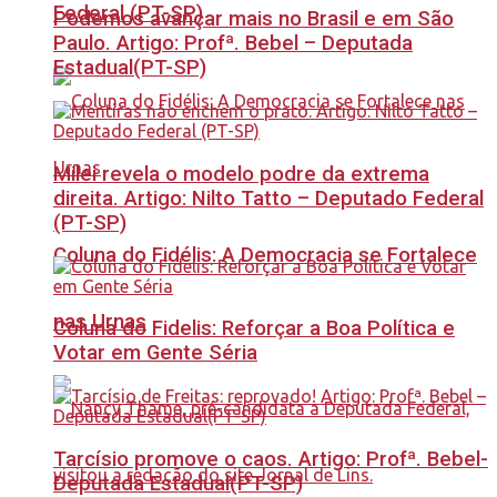
Federal (PT-SP)
Podemos avançar mais no Brasil e em São
Paulo. Artigo: Profª. Bebel – Deputada
Estadual(PT-SP)
Milei revela o modelo podre da extrema
direita. Artigo: Nilto Tatto – Deputado Federal
(PT-SP)
Coluna do Fidélis: A Democracia se Fortalece
nas Urnas
Coluna do Fidelis: Reforçar a Boa Política e
Votar em Gente Séria
Tarcísio promove o caos. Artigo: Profª. Bebel-
Deputada Estadual(PT-SP)