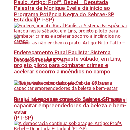
Paulo. Artigo: Profª. Bebel – Deputada
Palestra de Monique Evelle dá início ao
Programa Potência Negra do Sebrae-SP
Estadual(PT-SP)
Endereçamento Rural Paulista: Sistema
Faesp/Senar lançou neste sábado, em Lins,
projeto piloto para combater crimes e
acelerar socorro a incêndios no campo
Milei revela o modelo podre da extrema
Pirajuí irá receber curso do Sebrae-SP para
direita. Artigo: Nilto Tatto – Deputado Federal
capacitar empreendedores da beleza e bem-
estar
(PT-SP)