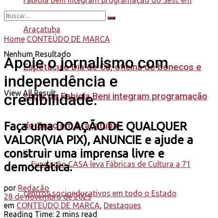
Home
CONTEÚDO DE MARCA
Nenhum Resultado
Apoie o jornalismo com
Espetáculo Dia de Cã, oficina de bonecos e
independência e
View All Result
credibilidade.
show de Fabiola Beni integram programação
Faça uma DOAÇÃO DE QUALQUER
do Sesc em Araçatuba
VALOR(VIA PIX), ANUNCIE e ajude a
construir uma imprensa livre e
democrática.
por
Redação
28 de novembro de 2025
em
CONTEÚDO DE MARCA
,
Destaques
Reading Time: 2 mins read