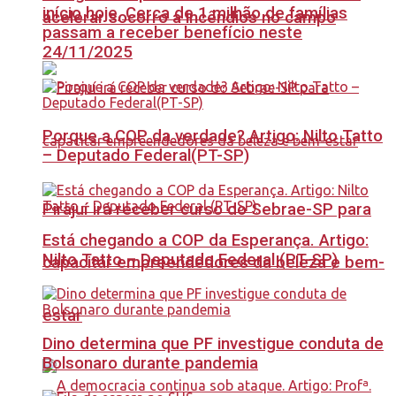
início hoje, Cerca de 1 milhão de famílias
acelerar socorro a incêndios no campo
passam a receber benefício neste
24/11/2025
Porque a COP da verdade? Artigo: Nilto Tatto
– Deputado Federal(PT-SP)
Pirajuí irá receber curso do Sebrae-SP para
Está chegando a COP da Esperança. Artigo:
Nilto Tatto – Deputado Federal (PT-SP)
capacitar empreendedores da beleza e bem-
estar
Dino determina que PF investigue conduta de
Bolsonaro durante pandemia