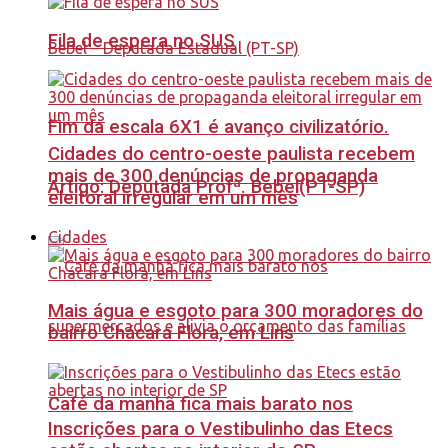
Fila de espera no SUS
Fim da escala 6X1 é avanço civilizatório.
Cidades do centro-oeste paulista recebem
mais de 300 denúncias de propaganda
Artigo: Deputada Profª. Bebel(PT-SP)
eleitoral irregular em um mês
Cidades
Mais água e esgoto para 300 moradores do
bairro Chácara Flora, em Lins
Café da manhã fica mais barato nos
Inscrições para o Vestibulinho das Etecs