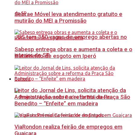
Sebrae Móvel leva atendimento gratuito e
mutirão do MEI a Promissão
JBS tem 350 vagas de emprego abertas no
Sabesp entrega obras e aumenta a coleta e o
interior de SP
tratamento de esgoto em Iperó
Cultura
Leitor do Jornal de Lins, solicita atenção da
Administração sobre a reforma da Praça São
Benedito – “Enfeite” em madeira
ViaRondon realiza feirão de empregos em
Guaiçara