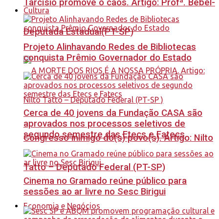
Tarcísio promove o caos. Artigo: Profª. Bebel-
Cultura
Deputada Estadual(PT-SP)
Projeto Alinhavando Redes de Bibliotecas
conquista Prêmio Governador do Estado
Cerca de 40 jovens da Fundação CASA são
aprovados nos processos seletivos de
segundo semestre das Etecs e Fatecs
Congresso inimigo do(s) povo(s). Artigo: Nilto
Tatto – Deputado Federal (PT-SP)
Cinema no Gramado reúne público para
sessões ao ar livre no Sesc Birigui
Economia e Negócios