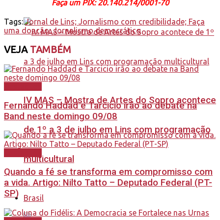
Faça
um PIX: 20.140.214/0001-70
Tags:
Jornal de Lins; Jornalismo com credibilidade; Faça
uma doação; Jornalismo democrático
VEJA
TAMBÉM
Destaques
IV MAS – Mostra de Artes do Sopro acontece
Fernando Haddad e Tarcicio irão ao debate na
Band neste domingo 09/08
de 1º a 3 de julho em Lins com programação
Destaques
multicultural
Quando a fé se transforma em compromisso com
a vida. Artigo: Nilto Tatto – Deputado Federal (PT-
SP)
Brasil