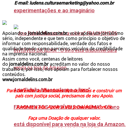
E-mail: ludens.culturaemarketing@yahoo.com.br
experimentações e ao imaginário
Apoiando o
jornaldelins.com.br
, você apoia um jornalismo
sério, independente e que tem como princípio o objetivo de
informar com responsabilidade, verdade dos fatos e
qualidade tendo como parceiros veículos de credibilidade
na imprensa nacional.
Assim como você, centenas de leitores
do
jornaldelins.com.br
acreditam no valor do nosso
trabalho e, por isso, nos apoiam para fortalecer nossos
conteúdos.
www.jornaldelins.com.br
Ana Fidelis Miasso lança o livro”
Para defender as liberdades democráticas e construir um
país com justiça social, precisamos de seu Apoio.
FRAGMENTOS INVISÍVEIS DA ALMA”. O livro
Junte-se a nós. Apoie o site jornaldelins.com.br.
Faça uma Doação de qualquer valor.
está disponível para venda na loja da Amazon.