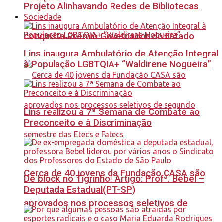
Projeto Alinhavando Redes de Bibliotecas
Sociedade
conquista Prêmio Governador do Estado
Lins inaugura Ambulatório de Atenção Integral
à População LGBTQIA+ “Waldirene Nogueira”
Lins realizou a 7ª Semana de Combate ao
Preconceito e à Discriminação
Cerca de 40 jovens da Fundação CASA são
Dê block no Tigrinho! Artigo: Profª. Bebel –
Deputada Estadual(PT-SP)
aprovados nos processos seletivos de