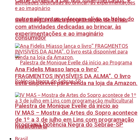
Carne começa a cair nos supermercados, e
outros alimentos reforçam alívio no bolso do
Sesc Birigui realiza programação de férias
com atividades dedicadas ao brincar, às
experimentações e ao imaginário
consumidor
Ana Fidelis Miasso lança o livro”
FRAGMENTOS INVISÍVEIS DA ALMA”. O livro
está disponível para venda na loja da Amazon.
Palestra de Monique Evelle dá início ao
IV MAS – Mostra de Artes do Sopro acontece
de 1º a 3 de julho em Lins com programação
Programa Potência Negra do Sebrae-SP
multicultural
Brasil