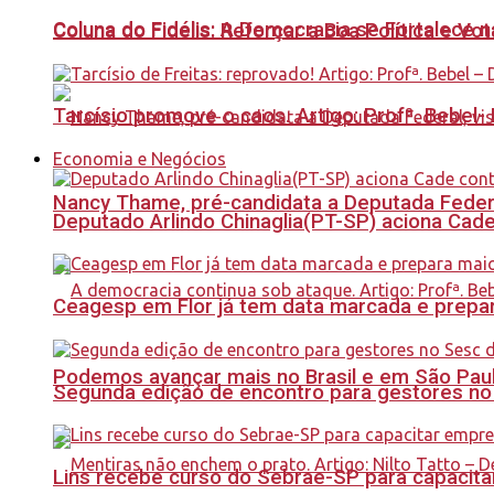
Coluna do Fidélis: A Democracia se Fortalece 
Coluna do Fidelis: Reforçar a Boa Política e Vo
Tarcísio promove o caos. Artigo: Profª. Bebel
Economia e Negócios
Nancy Thame, pré-candidata a Deputada Federal,
Deputado Arlindo Chinaglia(PT-SP) aciona Cade
Ceagesp em Flor já tem data marcada e prepar
Podemos avançar mais no Brasil e em São Paulo
Segunda edição de encontro para gestores no Se
Lins recebe curso do Sebrae-SP para capacit