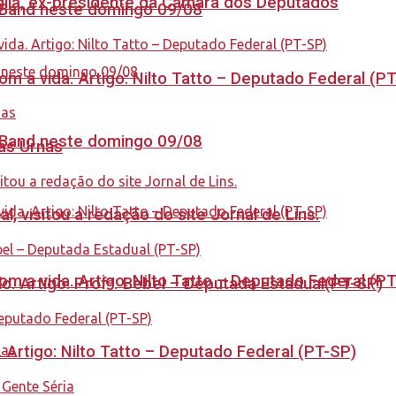
aglia, ex-presidente da Câmara dos Deputados
a Band neste domingo 09/08
 a vida. Artigo: Nilto Tatto – Deputado Federal (P
a Band neste domingo 09/08
nas Urnas
 visitou a redação do site Jornal de Lins.
 a vida. Artigo: Nilto Tatto – Deputado Federal (P
. Artigo: Profª. Bebel – Deputada Estadual(PT-SP)
. Artigo: Nilto Tatto – Deputado Federal (PT-SP)