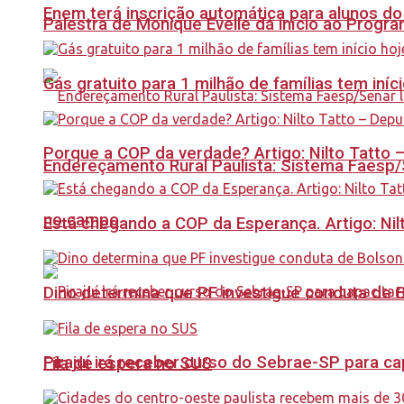
Enem terá inscrição automática para alunos do
Palestra de Monique Evelle dá início ao Prog
Gás gratuito para 1 milhão de famílias tem iní
Porque a COP da verdade? Artigo: Nilto Tatto
Endereçamento Rural Paulista: Sistema Faesp/S
no campo
Está chegando a COP da Esperança. Artigo: Nil
Dino determina que PF investigue conduta de 
Pirajuí irá receber curso do Sebrae-SP para 
Fila de espera no SUS