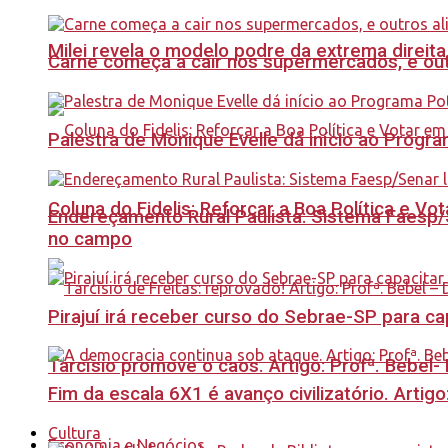
Milei revela o modelo podre da extrema direita
Carne começa a cair nos supermercados, e out
Palestra de Monique Evelle dá início ao Prog
Coluna do Fidelis: Reforçar a Boa Política e Vo
Endereçamento Rural Paulista: Sistema Faesp/S
no campo
Pirajuí irá receber curso do Sebrae-SP para 
Tarcísio promove o caos. Artigo: Profª. Bebel
Fim da escala 6X1 é avanço civilizatório. Artig
Cultura
Economia e Negócios