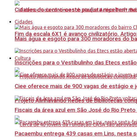
Cidades do centro-oeste paulista recebem mai
Cidades
Fim da escala 6X1 é avanço civilizatório. Artig
Mais água e esgoto para 300 moradores do bai
Cultura
Inscrições para o Vestibulinho das Etecs estão
Ciee oferece mais de 900 vagas de estágio e j
Projeto Alinhavando Redes de Bibliotecas con
Fiscais da área azul em São José do Rio Preto
Pacaembu entrega 439 casas em Lins, nesta sex