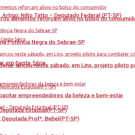
. Artigo: Nilto Tatto – Deputado Federal (PT-SP)
ros alimentos reforçam alívio no bolso do consumid
rama Potência Negra do Sebrae-SP
tar em Gente Séria
enar lançou neste sábado, em Lins, projeto piloto p
capacitar empreendedores da beleza e bem-estar
- Deputada Estadual(PT-SP)
o: Deputada Profª. Bebel(PT-SP)