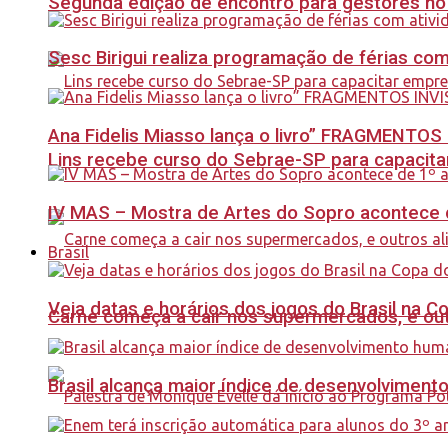
Segunda edição de encontro para gestores no Se
Sesc Birigui realiza programação de férias co
Ana Fidelis Miasso lança o livro” FRAGMENTOS 
Lins recebe curso do Sebrae-SP para capacit
IV MAS – Mostra de Artes do Sopro acontece d
Brasil
Veja datas e horários dos jogos do Brasil na 
Carne começa a cair nos supermercados, e out
Brasil alcança maior índice de desenvolviment