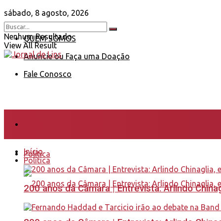
sábado, 8 agosto, 2026
Nenhum Resultado
QUEM SOMOS
View All Result
Anuncie ou Faça uma Doação
Fale Conosco
Início
Início
Política
Política
200 anos da Câmara | Entrevista: Arlindo Chin