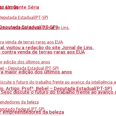
nas Urnas
tar em Gente Séria
- Deputada Estadual(PT-SP)
 visitou a redação do site Jornal de Lins.
 contra venda de terras-raras aos EUA
a maior edição dos últimos anos
. Artigo: Profª. Bebel – Deputada Estadual(PT-SP)
sc discute o futuro do trabalho frente ao avanço da 
ar empreendedores da beleza