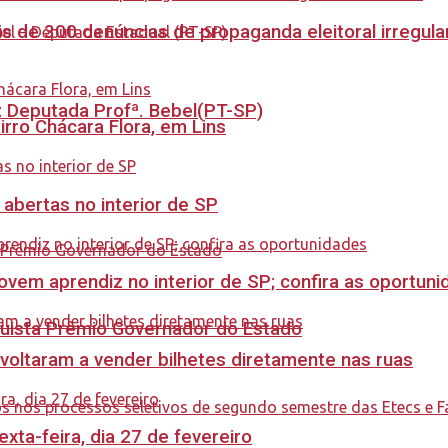
s de 300 denúncias de propaganda eleitoral irregu
o: Deputada Profª. Bebel(PT-SP)
rro Chácara Flora, em Lins
 abertas no interior de SP
ovem aprendiz no interior de SP; confira as oportun
quista Prêmio Governador do Estado
 voltaram a vender bilhetes diretamente nas ruas
ta-feira, dia 27 de fevereiro