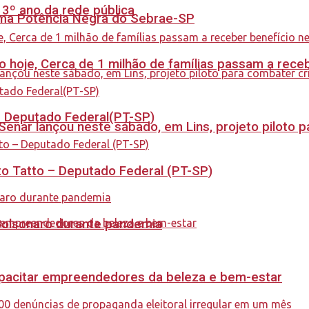
 3º ano da rede pública
rama Potência Negra do Sebrae-SP
cio hoje, Cerca de 1 milhão de famílias passam a rec
 – Deputado Federal(PT-SP)
enar lançou neste sábado, em Lins, projeto piloto p
to Tatto – Deputado Federal (PT-SP)
Bolsonaro durante pandemia
capacitar empreendedores da beleza e bem-estar