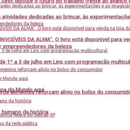
sc discute o futuro do trabalho frente ao avanço da 
m atividades dedicadas ao brincar, às experimentaçõe
INVISÍVEIS DA ALMA”. O livro está disponível para ve
ar empreendedores da beleza
e 1º a 3 de julho em Lins com programação multicul
Copa do Mundo aqui
ros alimentos reforçam alívio no bolso do consumid
o humano da história