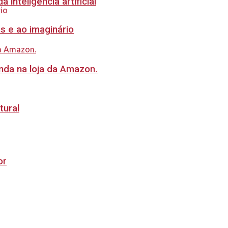
inteligência artificial
s e ao imaginário
nda na loja da Amazon.
tural
or