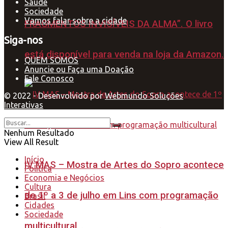
Saúde
Sociedade
Vamos falar sobre a cidade
FRAGMENTOS INVISÍVEIS DA ALMA”. O livro
Siga-nos
está disponível para venda na loja da Amazon.
QUEM SOMOS
Anuncie ou Faça uma Doação
Fale Conosco
© 2022 - Desenvolvido por
Webmundo Soluções
Interativas
Nenhum Resultado
View All Result
Início
IV MAS – Mostra de Artes do Sopro acontece
Política
Economia e Negócios
Cultura
de 1º a 3 de julho em Lins com programação
Brasil
Cidades
Sociedade
multicultural