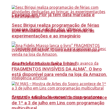
Ceagesp em Flor já tem data marcada e
Sesc Birigui realiza programação de férias
prepara maior edição dos últimos anos
com atividades dedicadas ao brincar, às
experimentações e ao imaginário
Ana Fidelis Miasso lança o livro”
FRAGMENTOS INVISÍVEIS DA ALMA”. O livro
está disponível para venda na loja da Amazon.
Segunda edição de encontro para gestores
IV MAS – Mostra de Artes do Sopro acontece
de 1º a 3 de julho em Lins com programação
multicultural