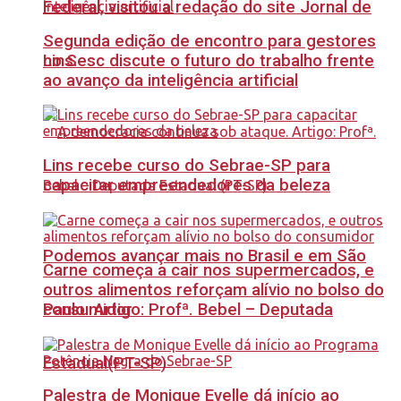
Federal, visitou a redação do site Jornal de
Segunda edição de encontro para gestores
no Sesc discute o futuro do trabalho frente
Lins.
ao avanço da inteligência artificial
Lins recebe curso do Sebrae-SP para
capacitar empreendedores da beleza
Podemos avançar mais no Brasil e em São
Carne começa a cair nos supermercados, e
outros alimentos reforçam alívio no bolso do
Paulo. Artigo: Profª. Bebel – Deputada
consumidor
Estadual(PT-SP)
Palestra de Monique Evelle dá início ao