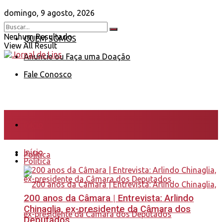
domingo, 9 agosto, 2026
Nenhum Resultado
QUEM SOMOS
View All Result
Anuncie ou Faça uma Doação
Fale Conosco
Início
Início
Política
Política
200 anos da Câmara | Entrevista: Arlindo
Chinaglia, ex-presidente da Câmara dos
Deputados