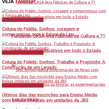
VEJA
TAMBÉM
CONTEÚDO DE MARCA
Coluna do Fidélis: Sonhos, coragem e
compromisso com o futuro de Lins
Fundação CASA leva Fábricas de Cultura a 71
centros socioeducativos em todo o Estado
CONTEÚDO DE MARCA
Coluna do Fidélis: Sonhos, Trabalho e Propósito: A
Construção de um Legado
CONTEÚDO DE MARCA
Últimos dias das inscrições para Ensino Médio
com bolsas integrais em unidades da JBS