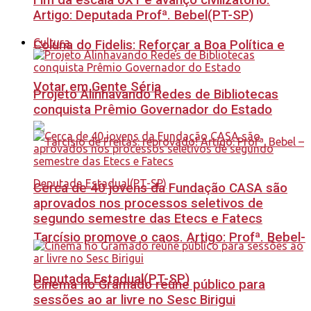
Fim da escala 6X1 é avanço civilizatório.
Artigo: Deputada Profª. Bebel(PT-SP)
Cultura
Coluna do Fidelis: Reforçar a Boa Política e
Votar em Gente Séria
Projeto Alinhavando Redes de Bibliotecas
conquista Prêmio Governador do Estado
Cerca de 40 jovens da Fundação CASA são
aprovados nos processos seletivos de
segundo semestre das Etecs e Fatecs
Tarcísio promove o caos. Artigo: Profª. Bebel-
Deputada Estadual(PT-SP)
Cinema no Gramado reúne público para
sessões ao ar livre no Sesc Birigui