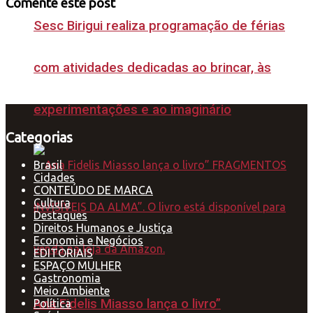
Comente este post
Sesc Birigui realiza programação de férias
com atividades dedicadas ao brincar, às
experimentações e ao imaginário
Categorias
Brasil
Cidades
CONTEÚDO DE MARCA
Cultura
Destaques
Direitos Humanos e Justiça
Economia e Negócios
EDITORIAIS
ESPAÇO MULHER
Gastronomia
Meio Ambiente
Ana Fidelis Miasso lança o livro”
Política