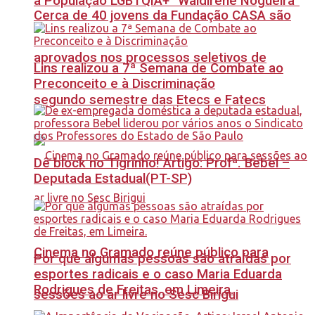
à População LGBTQIA+ “Waldirene Nogueira”
Cerca de 40 jovens da Fundação CASA são
aprovados nos processos seletivos de
Lins realizou a 7ª Semana de Combate ao
Preconceito e à Discriminação
segundo semestre das Etecs e Fatecs
Dê block no Tigrinho! Artigo: Profª. Bebel –
Deputada Estadual(PT-SP)
Cinema no Gramado reúne público para
Por que algumas pessoas são atraídas por
esportes radicais e o caso Maria Eduarda
Rodrigues de Freitas, em Limeira.
sessões ao ar livre no Sesc Birigui