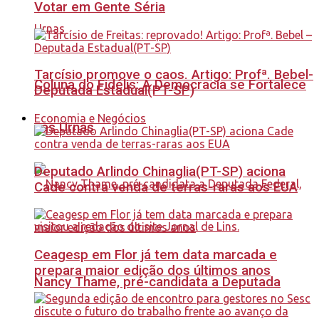
Votar em Gente Séria
Tarcísio promove o caos. Artigo: Profª. Bebel-
Coluna do Fidélis: A Democracia se Fortalece
Deputada Estadual(PT-SP)
Economia e Negócios
nas Urnas
Deputado Arlindo Chinaglia(PT-SP) aciona
Cade contra venda de terras-raras aos EUA
Ceagesp em Flor já tem data marcada e
prepara maior edição dos últimos anos
Nancy Thame, pré-candidata a Deputada