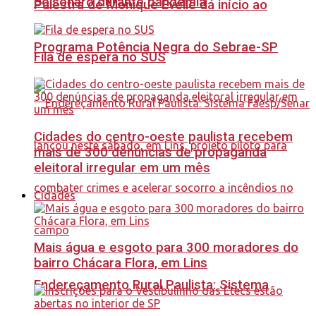
Bolsonaro durante pandemia
Palestra de Monique Evelle dá início ao
Programa Potência Negra do Sebrae-SP
Fila de espera no SUS
Cidades do centro-oeste paulista recebem
mais de 300 denúncias de propaganda
eleitoral irregular em um mês
Cidades
Mais água e esgoto para 300 moradores do
bairro Chácara Flora, em Lins
Endereçamento Rural Paulista: Sistema