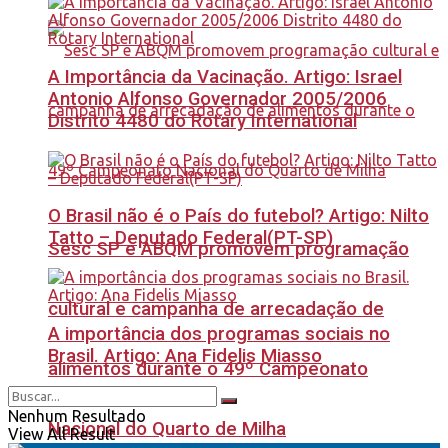
A Importância da Vacinação. Artigo: Israel
Antonio Alfonso Governador 2005/2006
Distrito 4480 do Rotary International
O Brasil não é o País do futebol? Artigo: Nilto
Tatto – Deputado Federal(PT-SP)
Sesc SP e ABQM promovem programação
cultural e campanha de arrecadação de
A importância dos programas sociais no
Brasil. Artigo: Ana Fidelis Miasso
alimentos durante o 49º Campeonato
Nenhum Resultado
Nacional do Quarto de Milha
View All Result