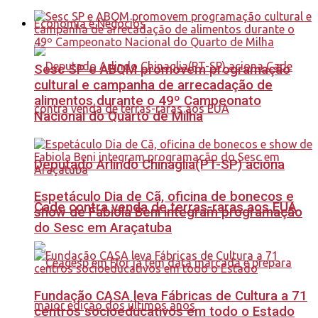
Economia e Negócios
Sesc SP e ABQM promovem programação
cultural e campanha de arrecadação de
alimentos durante o 49º Campeonato
Nacional do Quarto de Milha
Deputado Arlindo Chinaglia(PT-SP) aciona
Espetáculo Dia de Cã, oficina de bonecos e
Cade contra venda de terras-raras aos EUA
show de Fabiola Beni integram programação
do Sesc em Araçatuba
Fundação CASA leva Fábricas de Cultura a 71
centros socioeducativos em todo o Estado