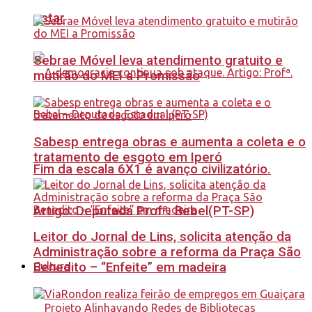
estar
Sebrae Móvel leva atendimento gratuito e
mutirão do MEI a Promissão
Sabesp entrega obras e aumenta a coleta e o
tratamento de esgoto em Iperó
Fim da escala 6X1 é avanço civilizatório.
Artigo: Deputada Profª. Bebel(PT-SP)
Leitor do Jornal de Lins, solicita atenção da
Administração sobre a reforma da Praça São
Benedito – “Enfeite” em madeira
Cultura