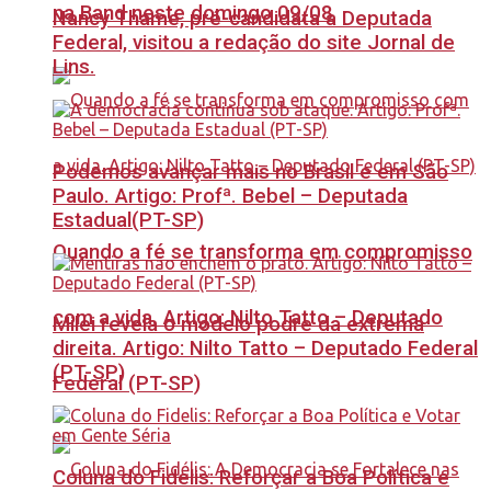
na Band neste domingo 09/08
Nancy Thame, pré-candidata a Deputada
Federal, visitou a redação do site Jornal de
Lins.
Podemos avançar mais no Brasil e em São
Paulo. Artigo: Profª. Bebel – Deputada
Estadual(PT-SP)
Quando a fé se transforma em compromisso
com a vida. Artigo: Nilto Tatto – Deputado
Milei revela o modelo podre da extrema
direita. Artigo: Nilto Tatto – Deputado Federal
(PT-SP)
Federal (PT-SP)
Coluna do Fidelis: Reforçar a Boa Política e