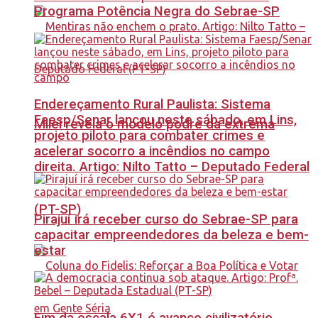
Programa Potência Negra do Sebrae-SP
Endereçamento Rural Paulista: Sistema
Faesp/Senar lançou neste sábado, em Lins,
Milei revela o modelo podre da extrema
projeto piloto para combater crimes e
acelerar socorro a incêndios no campo
direita. Artigo: Nilto Tatto – Deputado Federal
(PT-SP)
Pirajuí irá receber curso do Sebrae-SP para
capacitar empreendedores da beleza e bem-
estar