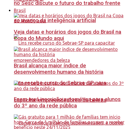
no Sesc discute o futuro do trabalho frente
Brasil
ao avanço da inteligência artificial
Veja datas e horários dos jogos do Brasil na
Copa do Mundo aqui
Brasil alcança maior índice de
desenvolvimento humano da história
Lins recebe curso do Sebrae-SP para
Enem terá inscrição automática para alunos
capacitar empreendedores da beleza
do 3º ano da rede pública